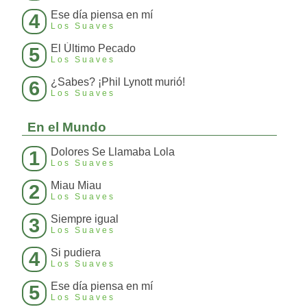
Ese día piensa en mí
4
Los Suaves
El Último Pecado
5
Los Suaves
¿Sabes? ¡Phil Lynott murió!
6
Los Suaves
En el Mundo
Dolores Se Llamaba Lola
1
Los Suaves
Miau Miau
2
Los Suaves
Siempre igual
3
Los Suaves
Si pudiera
4
Los Suaves
Ese día piensa en mí
5
Los Suaves