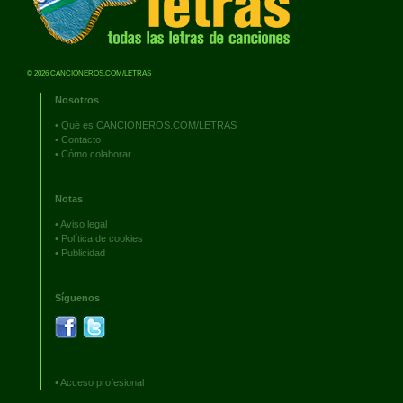
© 2026 CANCIONEROS.COM/LETRAS
Nosotros
•
Qué es CANCIONEROS.COM/LETRAS
•
Contacto
•
Cómo colaborar
Notas
•
Aviso legal
•
Política de cookies
•
Publicidad
Síguenos
•
Acceso profesional