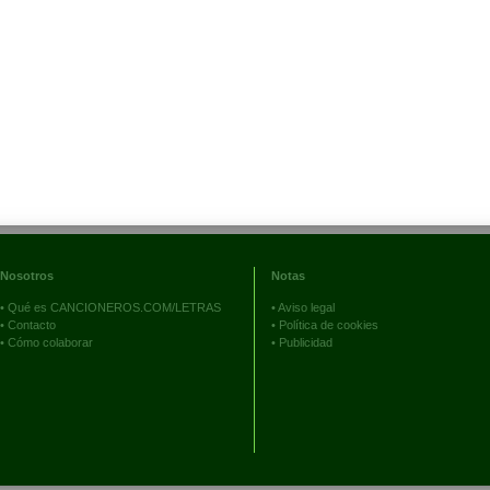
Nosotros
Notas
•
Qué es CANCIONEROS.COM/LETRAS
•
Aviso legal
•
Contacto
•
Política de cookies
•
Cómo colaborar
•
Publicidad