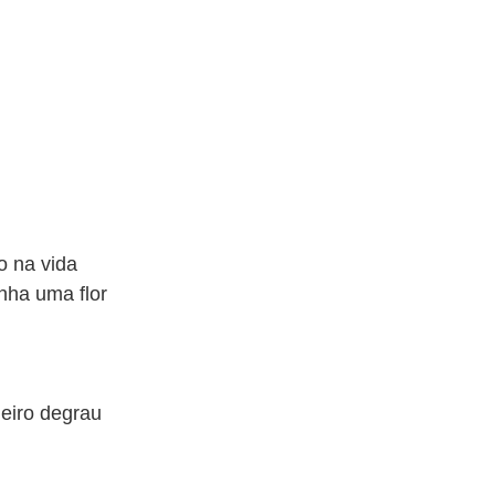
o na vida
inha uma flor
meiro degrau