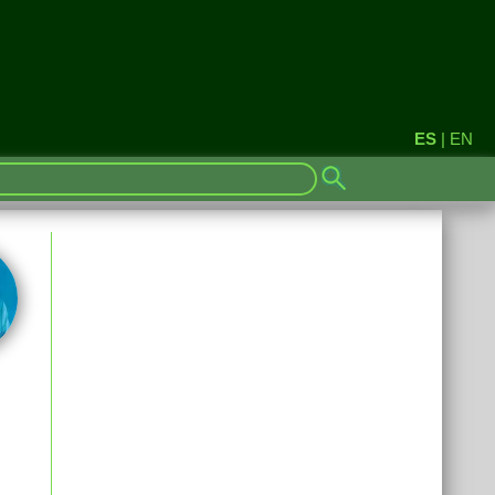
ES
|
EN