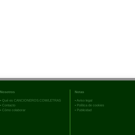
Nosotros
Notas
•
Qué es CANCIONEROS.COM/LETRAS
•
Aviso legal
•
Contacto
•
Política de cookies
•
Cómo colaborar
•
Publicidad