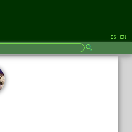
ES
|
EN