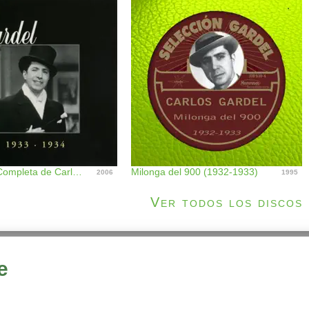
La Historia Completa de Carlos Gardel, Vol. 24
Milonga del 900 (1932-1933)
2006
1995
Ver todos los discos
e