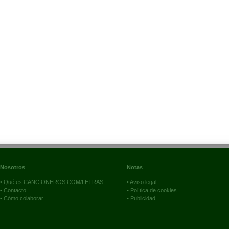
Nosotros
Notas
•
Qué es CANCIONEROS.COM/LETRAS
•
Aviso legal
•
Contacto
•
Política de cookies
•
Cómo colaborar
•
Publicidad