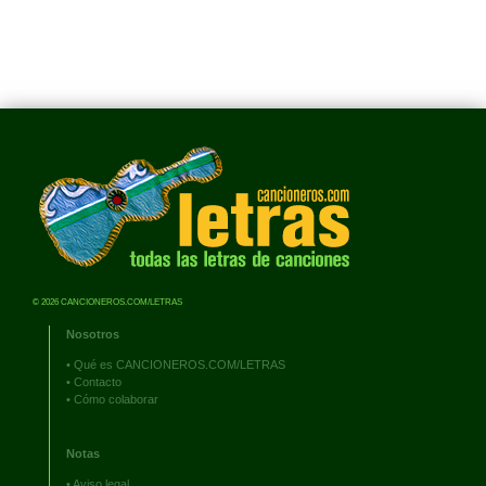
© 2026 CANCIONEROS.COM/LETRAS
Nosotros
•
Qué es CANCIONEROS.COM/LETRAS
•
Contacto
•
Cómo colaborar
Notas
•
Aviso legal