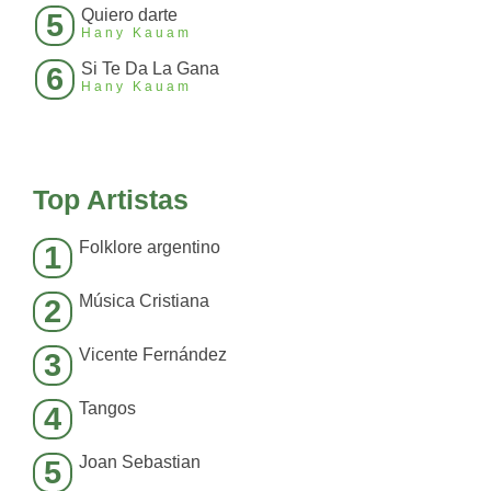
Quiero darte
5
Hany Kauam
Si Te Da La Gana
6
Hany Kauam
Top Artistas
Folklore argentino
1
Música Cristiana
2
Vicente Fernández
3
Tangos
4
Joan Sebastian
5