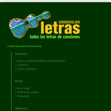
© 2026 CANCIONEROS.COM/LETRAS
Nosotros
•
Qué es CANCIONEROS.COM/LETRAS
•
Contacto
•
Cómo colaborar
Notas
•
Aviso legal
•
Política de cookies
•
Publicidad
Síguenos