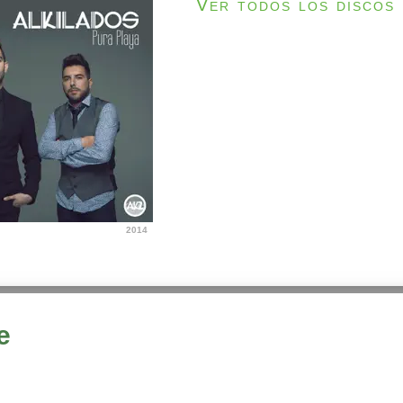
Ver todos los discos
2014
e