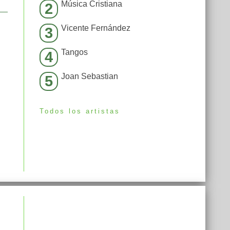
Música Cristiana
2
Vicente Fernández
3
Tangos
4
Joan Sebastian
5
Todos los artistas