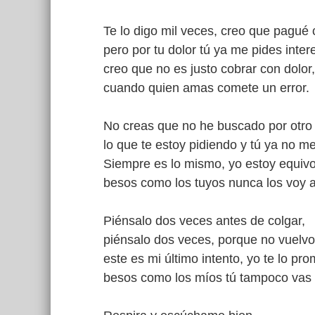
Te lo digo mil veces, creo que pagué 
pero por tu dolor tú ya me pides inter
creo que no es justo cobrar con dolor,
cuando quien amas comete un error.
No creas que no he buscado por otro
lo que te estoy pidiendo y tú ya no me
Siempre es lo mismo, yo estoy equiv
besos como los tuyos nunca los voy a
Piénsalo dos veces antes de colgar,
piénsalo dos veces, porque no vuelvo 
este es mi último intento, yo te lo pro
besos como los míos tú tampoco vas a