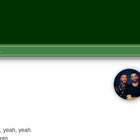
r, yeah, yeah.
anto