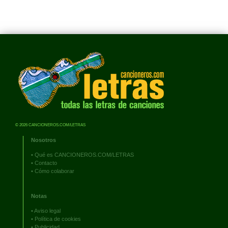
© 2026 CANCIONEROS.COM/LETRAS
Nosotros
•
Qué es CANCIONEROS.COM/LETRAS
•
Contacto
•
Cómo colaborar
Notas
•
Aviso legal
•
Política de cookies
•
Publicidad