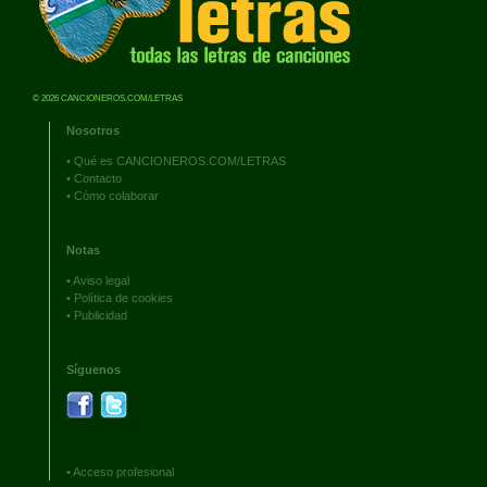
© 2026 CANCIONEROS.COM/LETRAS
Nosotros
•
Qué es CANCIONEROS.COM/LETRAS
•
Contacto
•
Cómo colaborar
Notas
•
Aviso legal
•
Política de cookies
•
Publicidad
Síguenos
•
Acceso profesional