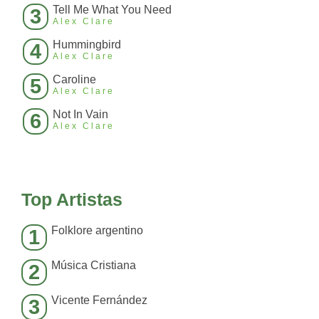
Tell Me What You Need
3
Alex Clare
Hummingbird
4
Alex Clare
Caroline
5
Alex Clare
Not In Vain
6
Alex Clare
Top Artistas
Folklore argentino
1
Música Cristiana
2
Vicente Fernández
3