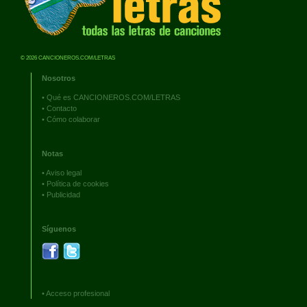
© 2026 CANCIONEROS.COM/LETRAS
Nosotros
•
Qué es CANCIONEROS.COM/LETRAS
•
Contacto
•
Cómo colaborar
Notas
•
Aviso legal
•
Política de cookies
•
Publicidad
Síguenos
•
Acceso profesional