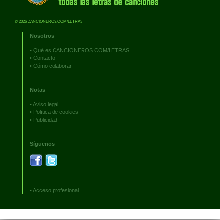
© 2026 CANCIONEROS.COM/LETRAS
Nosotros
•
Qué es CANCIONEROS.COM/LETRAS
•
Contacto
•
Cómo colaborar
Notas
•
Aviso legal
•
Política de cookies
•
Publicidad
Síguenos
•
Acceso profesional