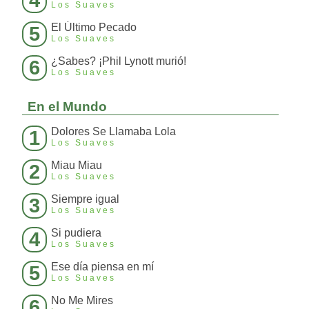
4
Los Suaves
El Último Pecado
5
Los Suaves
¿Sabes? ¡Phil Lynott murió!
6
Los Suaves
En el Mundo
Dolores Se Llamaba Lola
1
Los Suaves
Miau Miau
2
Los Suaves
Siempre igual
3
Los Suaves
Si pudiera
4
Los Suaves
Ese día piensa en mí
5
Los Suaves
No Me Mires
6