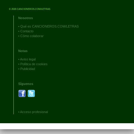
© 2026 CANCIONEROS.COM/LETRAS
Nosotros
•
Qué es CANCIONEROS.COM/LETRAS
•
Contacto
•
Cómo colaborar
Notas
•
Aviso legal
•
Política de cookies
•
Publicidad
Síguenos
•
Acceso profesional