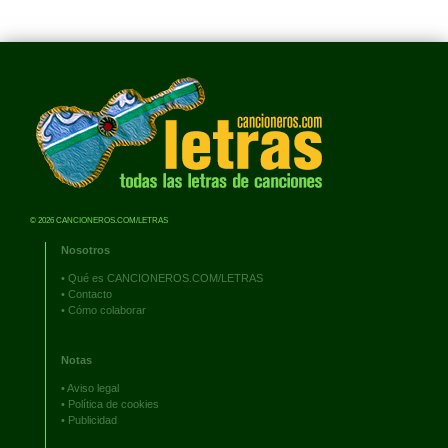
© 2026 CANCIONEROS.COM/LETRAS
Nosotros
•
Qué es CANCIONEROS.COM/LETRAS
•
Contacto
•
Cómo colaborar
Notas
•
Aviso legal
•
Política de cookies
•
Publicidad