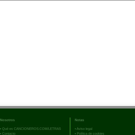
Nosotros
Notas
•
Qué es CANCIONEROS.COM/LETRAS
•
Aviso legal
•
Contacto
•
Política de cookies