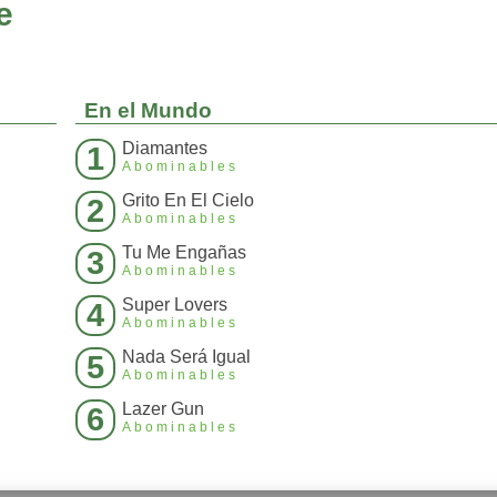
e
En el Mundo
Diamantes
1
Abominables
Grito En El Cielo
2
Abominables
Tu Me Engañas
3
Abominables
Super Lovers
4
Abominables
Nada Será Igual
5
Abominables
Lazer Gun
6
Abominables