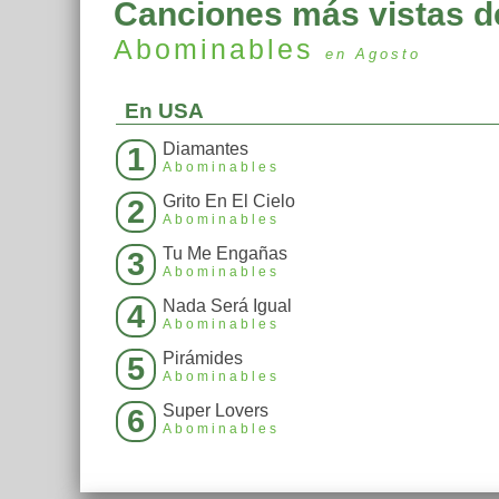
Canciones más vistas d
Abominables
en Agosto
En USA
Diamantes
1
Abominables
Grito En El Cielo
2
Abominables
Tu Me Engañas
3
Abominables
Nada Será Igual
4
Abominables
Pirámides
5
Abominables
Super Lovers
6
Abominables