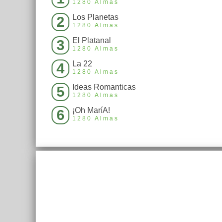
1280 Almas
Los Planetas
2
1280 Almas
El Platanal
3
1280 Almas
La 22
4
1280 Almas
Ideas Romanticas
5
1280 Almas
¡Oh MaríA!
6
1280 Almas