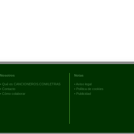
Nosotros
Notas
•
Qué es CANCIONEROS.COM/LETRAS
•
Aviso legal
•
Contacto
•
Política de cookies
•
Cómo colaborar
•
Publicidad