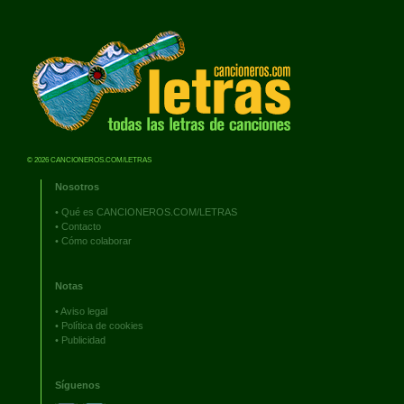
© 2026 CANCIONEROS.COM/LETRAS
Nosotros
•
Qué es CANCIONEROS.COM/LETRAS
•
Contacto
•
Cómo colaborar
Notas
•
Aviso legal
•
Política de cookies
•
Publicidad
Síguenos