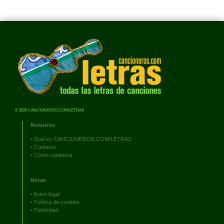
© 2026 CANCIONEROS.COM/LETRAS
Nosotros
•
Qué es CANCIONEROS.COM/LETRAS
•
Contacto
•
Cómo colaborar
Notas
•
Aviso legal
•
Política de cookies
•
Publicidad