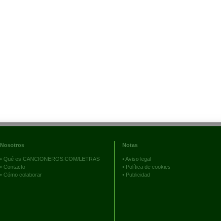
Nosotros
Notas
•
Qué es CANCIONEROS.COM/LETRAS
•
Aviso legal
•
Contacto
•
Política de cookies
•
Cómo colaborar
•
Publicidad