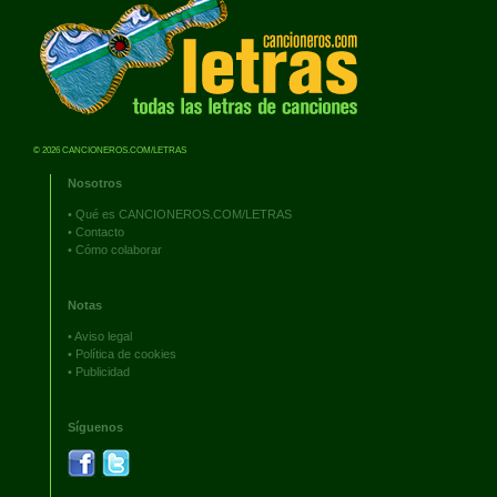
© 2026 CANCIONEROS.COM/LETRAS
Nosotros
•
Qué es CANCIONEROS.COM/LETRAS
•
Contacto
•
Cómo colaborar
Notas
•
Aviso legal
•
Política de cookies
•
Publicidad
Síguenos