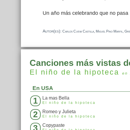
Un año más celebrando que no pasa
Autor(es):
Carlos Cueva Castilla, Miguel Pino Marfil, Gr
Canciones más vistas d
El niño de la hipoteca
en
En USA
La mas Bella
1
El niño de la hipoteca
Romeo y Julieta
2
El niño de la hipoteca
Copypaste
3
El niño de la hipoteca