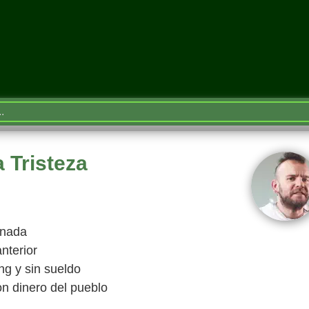
a Tristeza
 nada
anterior
g y sin sueldo
on dinero del pueblo