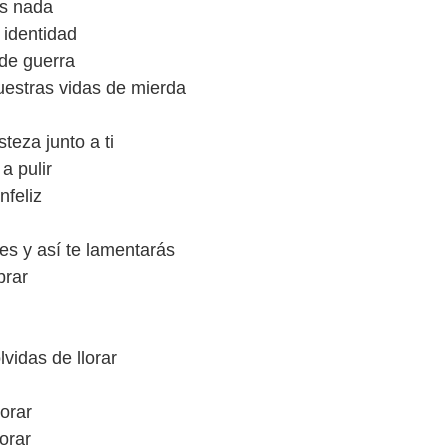
s nada
 identidad
 de guerra
uestras vidas de mierda
steza junto a ti
a pulir
nfeliz
res y así te lamentarás
brar
lvidas de llorar
lorar
lorar