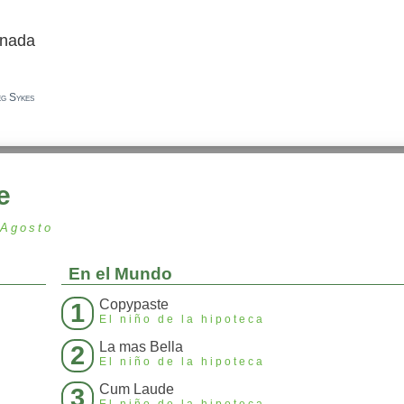
 nada
eg Sykes
e
 Agosto
En el Mundo
Copypaste
1
El niño de la hipoteca
La mas Bella
2
El niño de la hipoteca
Cum Laude
3
El niño de la hipoteca