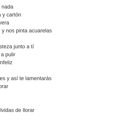
o nada
a y cartón
vera
e y nos pinta acuarelas
steza junto a tí
a pulir
nfeliz
res y así te lamentarás
brar
lvidas de llorar