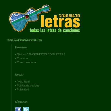
© 2026 CANCIONEROS.COM/LETRAS
Nosotros
•
Qué es CANCIONEROS.COM/LETRAS
•
Contacto
•
Cómo colaborar
Notas
•
Aviso legal
•
Política de cookies
•
Publicidad
Síguenos