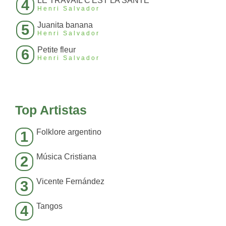
LE TRAVAIL C'EST LA SANTE
4
Henri Salvador
Juanita banana
5
Henri Salvador
Petite fleur
6
Henri Salvador
Top Artistas
Folklore argentino
1
Música Cristiana
2
Vicente Fernández
3
Tangos
4