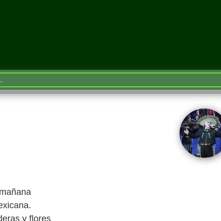
a mañana
exicana.
deras y flores