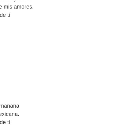
e mis amores.
de tí
a mañana
exicana.
de tí