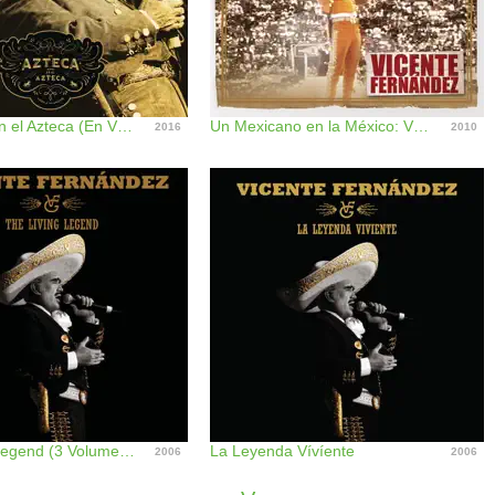
Un Azteca en el Azteca (En Vivo)
Un Mexicano en la México: Vicente Fernández (En Vivo)
2016
2010
The Living Legend (3 Volumes) [Remasterizado]
La Leyenda Vívíente
2006
2006