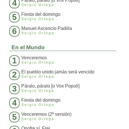
Páralo, páralo [o Vox Populi]
4
Sergio Ortega
Fiesta del domingo
5
Sergio Ortega
Manuel Ascencio Padilla
6
Sergio Ortega
En el Mundo
Venceremos
1
Sergio Ortega
El pueblo unido jamás será vencido
2
Sergio Ortega
Páralo, páralo [o Vox Populi]
3
Sergio Ortega
Fiesta del domingo
4
Sergio Ortega
Venceremos (2ª versión)
5
Sergio Ortega
Onofre sí, Frei