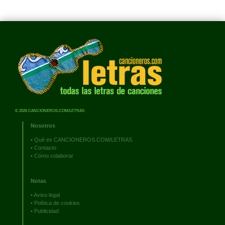
© 2026 CANCIONEROS.COM/LETRAS
Nosotros
•
Qué es CANCIONEROS.COM/LETRAS
•
Contacto
•
Cómo colaborar
Notas
•
Aviso legal
•
Política de cookies
•
Publicidad