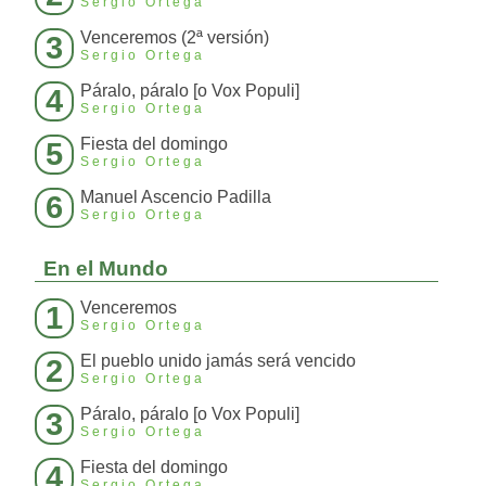
Sergio Ortega
Venceremos (2ª versión)
3
Sergio Ortega
Páralo, páralo [o Vox Populi]
4
Sergio Ortega
Fiesta del domingo
5
Sergio Ortega
Manuel Ascencio Padilla
6
Sergio Ortega
En el Mundo
Venceremos
1
Sergio Ortega
El pueblo unido jamás será vencido
2
Sergio Ortega
Páralo, páralo [o Vox Populi]
3
Sergio Ortega
Fiesta del domingo
4
Sergio Ortega