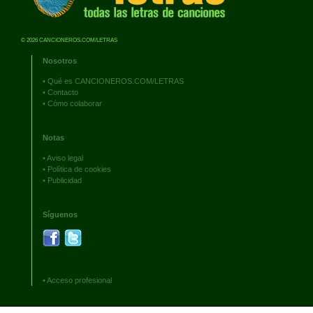
© 2026 CANCIONEROS.COM/LETRAS
Nosotros
•
Qué es CANCIONEROS.COM/LETRAS
•
Contacto
•
Cómo colaborar
Notas
•
Aviso legal
•
Política de cookies
•
Publicidad
Síguenos
•
Acceso profesional