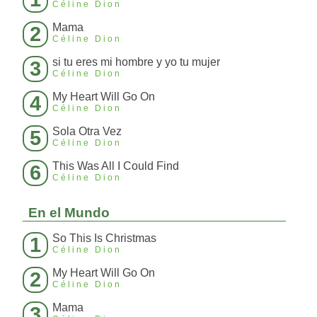
Céline Dion
Mama
2
Céline Dion
si tu eres mi hombre y yo tu mujer
3
Céline Dion
My Heart Will Go On
4
Céline Dion
Sola Otra Vez
5
Céline Dion
This Was All I Could Find
6
Céline Dion
En el Mundo
So This Is Christmas
1
Céline Dion
My Heart Will Go On
2
Céline Dion
Mama
3