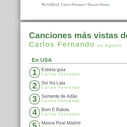
Autor(es):
Carlos Fernando / Geraldo Amaral
Canciones más vistas d
Carlos Fernando
en Agosto
En USA
Estrela guia
1
Carlos Fernando
Siri Na Lata
2
Carlos Fernando
Semente de Adão
3
Carlos Fernando
Bom É Batuta
4
Carlos Fernando
Massa Real Madrid
5