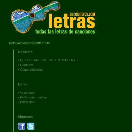
© 2026 CANCIONEROS.COM/LETRAS
Nosotros
•
Qué es CANCIONEROS.COM/LETRAS
•
Contacto
•
Cómo colaborar
Notas
•
Aviso legal
•
Política de cookies
•
Publicidad
Síguenos