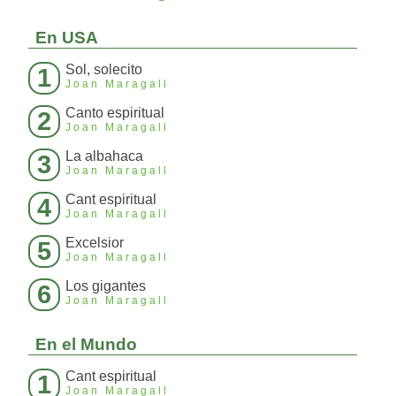
En USA
Sol, solecito
1
Joan Maragall
Canto espiritual
2
Joan Maragall
La albahaca
3
Joan Maragall
Cant espiritual
4
Joan Maragall
Excelsior
5
Joan Maragall
Los gigantes
6
Joan Maragall
En el Mundo
Cant espiritual
1
Joan Maragall