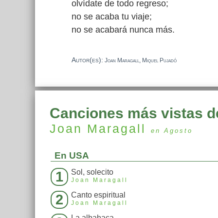
olvídate de todo regreso;
no se acaba tu viaje;
no se acabará nunca más.
Autor(es):
Joan Maragall, Miquel Pujadó
Canciones más vistas d
Joan Maragall
en Agosto
En USA
Sol, solecito
1
Joan Maragall
Canto espiritual
2
Joan Maragall
La albahaca