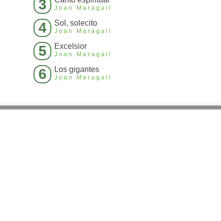
3
Joan Maragall
Sol, solecito
4
Joan Maragall
Excelsior
5
Joan Maragall
Los gigantes
6
Joan Maragall