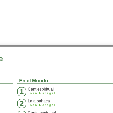
e
En el Mundo
Cant espiritual
1
Joan Maragall
La albahaca
2
Joan Maragall
Canto espiritual