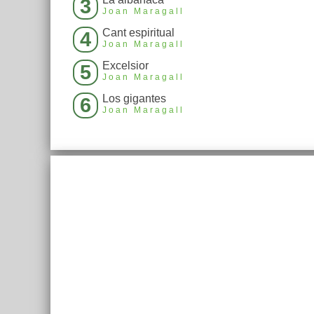
3
Joan Maragall
Cant espiritual
4
Joan Maragall
Excelsior
5
Joan Maragall
Los gigantes
6
Joan Maragall