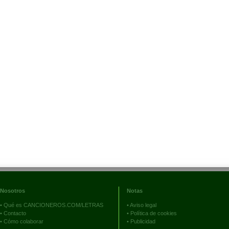
Nosotros
Notas
•
Qué es CANCIONEROS.COM/LETRAS
•
Aviso legal
•
Contacto
•
Política de cookies
•
Cómo colaborar
•
Publicidad