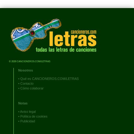
© 2026 CANCIONEROS.COM/LETRAS
Nosotros
•
Qué es CANCIONEROS.COM/LETRAS
•
Contacto
•
Cómo colaborar
Notas
•
Aviso legal
•
Política de cookies
•
Publicidad