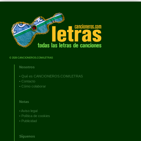
© 2026 CANCIONEROS.COM/LETRAS
Nosotros
•
Qué es CANCIONEROS.COM/LETRAS
•
Contacto
•
Cómo colaborar
Notas
•
Aviso legal
•
Política de cookies
•
Publicidad
Síguenos