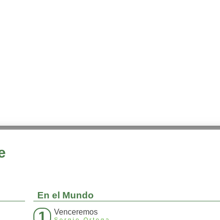
e
En el Mundo
Venceremos
1
Sergio Ortega