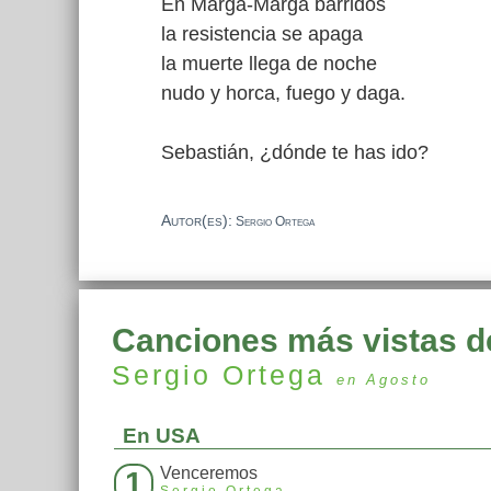
En Marga-Marga barridos
la resistencia se apaga
la muerte llega de noche
nudo y horca, fuego y daga.
Sebastián, ¿dónde te has ido?
Autor(es):
Sergio Ortega
Canciones más vistas d
Sergio Ortega
en Agosto
En USA
Venceremos
1
Sergio Ortega