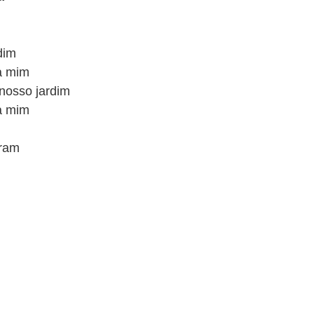
dim
ra mim
nosso jardim
ra mim
aram