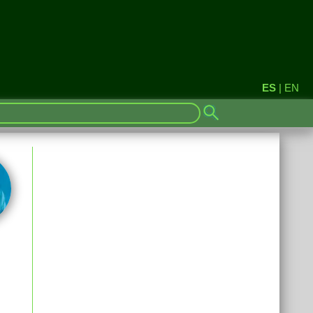
ES
|
EN