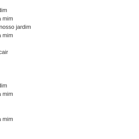
dim
ra mim
nosso jardim
ra mim
cair
dim
ra mim
ra mim