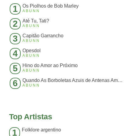
Os Piolhos de Bob Marley
1
ABUNN
Até Tu, Tati?
2
ABUNN
Capitão Garrancho
3
ABUNN
Opesdol
4
ABUNN
Hino do Amor ao Próximo
5
ABUNN
Quando As Borboletas Azuis de Antenas Amarelas Batem Suas Asas Fazendo Um Barulho Ensurdecedor Que N
6
ABUNN
Top Artistas
Folklore argentino
1