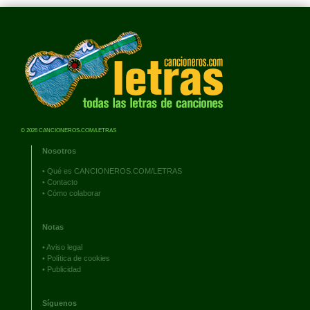
© 2026 CANCIONEROS.COM/LETRAS
Nosotros
•
Qué es CANCIONEROS.COM/LETRAS
•
Contacto
•
Cómo colaborar
Notas
•
Aviso legal
•
Política de cookies
•
Publicidad
Síguenos