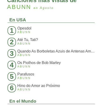
Canciones más vistas de
ABUNN
en Agosto
En USA
Opesdol
1
ABUNN
Até Tu, Tati?
2
ABUNN
Quando As Borboletas Azuis de Antenas Amarelas Batem Suas Asas Fazendo Um Barulho Ensurdecedor Que N
3
ABUNN
Os Piolhos de Bob Marley
4
ABUNN
Parafusos
5
ABUNN
Hino do Amor ao Próximo
6
ABUNN
En el Mundo