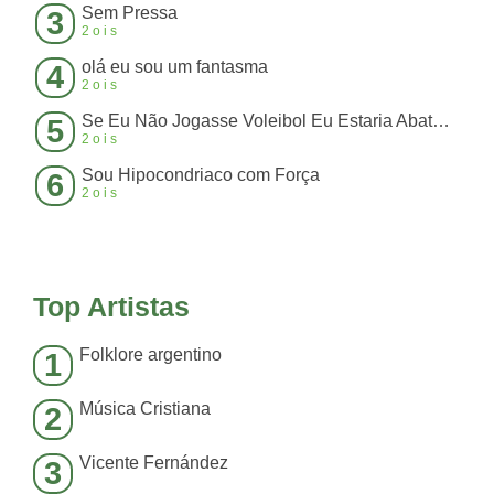
Sem Pressa
3
2ois
olá eu sou um fantasma
4
2ois
Se Eu Não Jogasse Voleibol Eu Estaria Abatendo Boi
5
2ois
Sou Hipocondriaco com Força
6
2ois
Top Artistas
Folklore argentino
1
Música Cristiana
2
Vicente Fernández
3