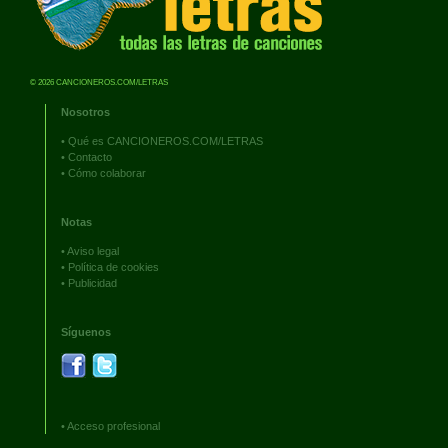
© 2026 CANCIONEROS.COM/LETRAS
Nosotros
•
Qué es CANCIONEROS.COM/LETRAS
•
Contacto
•
Cómo colaborar
Notas
•
Aviso legal
•
Política de cookies
•
Publicidad
Síguenos
•
Acceso profesional