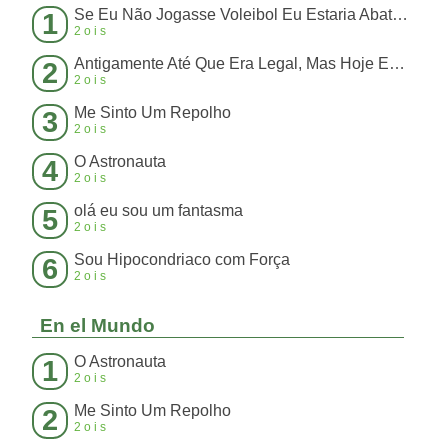
Se Eu Não Jogasse Voleibol Eu Estaria Abatendo Boi
1
2ois
Antigamente Até Que Era Legal, Mas Hoje Em Dia Perdeu a Graça
2
2ois
Me Sinto Um Repolho
3
2ois
O Astronauta
4
2ois
olá eu sou um fantasma
5
2ois
Sou Hipocondriaco com Força
6
2ois
En el Mundo
O Astronauta
1
2ois
Me Sinto Um Repolho
2
2ois