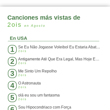
Canciones más vistas de
2ois
en Agosto
En USA
Se Eu Não Jogasse Voleibol Eu Estaria Abatendo Boi
1
2ois
Antigamente Até Que Era Legal, Mas Hoje Em Dia Perdeu a Graça
2
2ois
Me Sinto Um Repolho
3
2ois
O Astronauta
4
2ois
olá eu sou um fantasma
5
2ois
Sou Hipocondriaco com Força
6