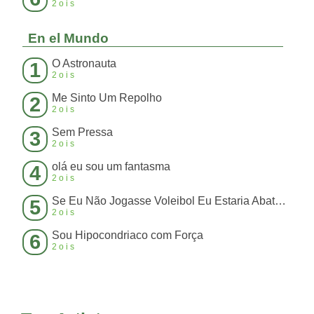
2ois
En el Mundo
O Astronauta
1
2ois
Me Sinto Um Repolho
2
2ois
Sem Pressa
3
2ois
olá eu sou um fantasma
4
2ois
Se Eu Não Jogasse Voleibol Eu Estaria Abatendo Boi
5
2ois
Sou Hipocondriaco com Força
6
2ois