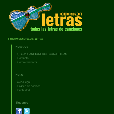
© 2026 CANCIONEROS.COM/LETRAS
Nosotros
•
Qué es CANCIONEROS.COM/LETRAS
•
Contacto
•
Cómo colaborar
Notas
•
Aviso legal
•
Política de cookies
•
Publicidad
Síguenos