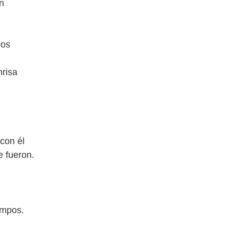
n
pos
nrisa
 con él
e fueron.
ampos.