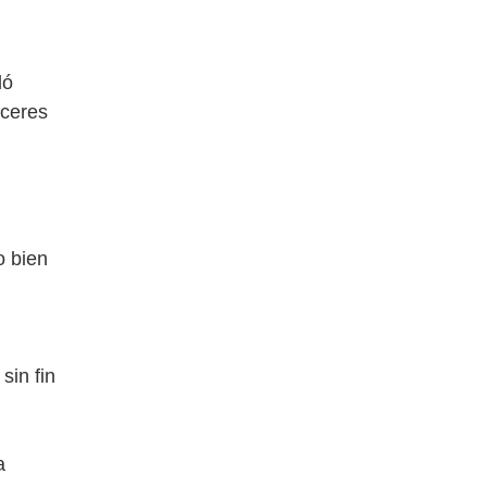
dó
aceres
o bien
sin fin
a