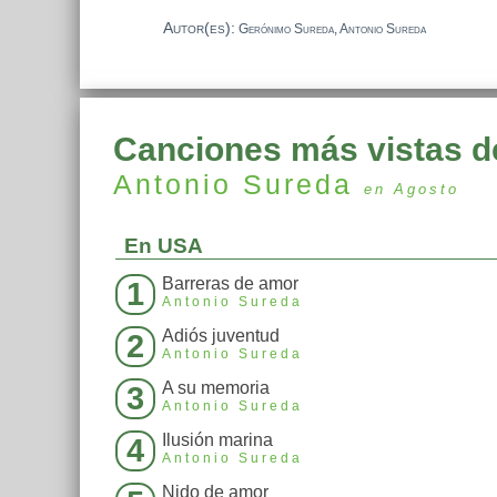
Autor(es):
Gerónimo Sureda, Antonio Sureda
Canciones más vistas d
Antonio Sureda
en Agosto
En USA
Barreras de amor
1
Antonio Sureda
Adiós juventud
2
Antonio Sureda
A su memoria
3
Antonio Sureda
Ilusión marina
4
Antonio Sureda
Nido de amor