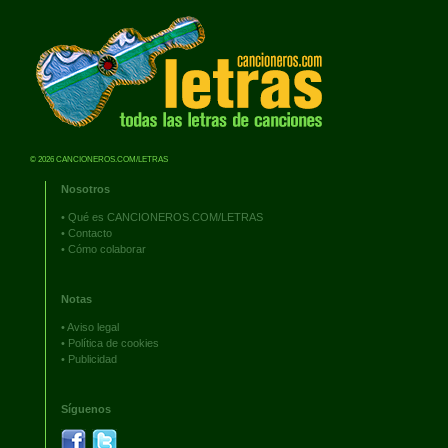
© 2026 CANCIONEROS.COM/LETRAS
Nosotros
•
Qué es CANCIONEROS.COM/LETRAS
•
Contacto
•
Cómo colaborar
Notas
•
Aviso legal
•
Política de cookies
•
Publicidad
Síguenos