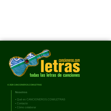
© 2026 CANCIONEROS.COM/LETRAS
Nosotros
•
Qué es CANCIONEROS.COM/LETRAS
•
Contacto
•
Cómo colaborar