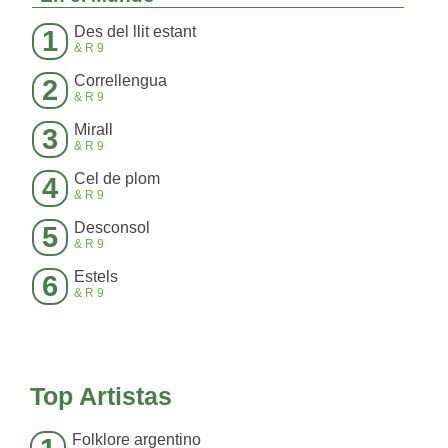
Des del llit estant
1
&R9
Correllengua
2
&R9
Mirall
3
&R9
Cel de plom
4
&R9
Desconsol
5
&R9
Estels
6
&R9
Top Artistas
Folklore argentino