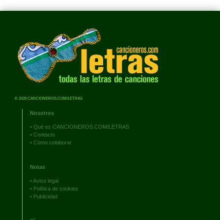
© 2026 CANCIONEROS.COM/LETRAS
Nosotros
•
Qué es CANCIONEROS.COM/LETRAS
•
Contacto
•
Cómo colaborar
Notas
•
Aviso legal
•
Política de cookies
•
Publicidad