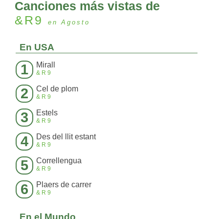
Canciones más vistas de
&R9
en Agosto
En USA
Mirall
1
&R9
Cel de plom
2
&R9
Estels
3
&R9
Des del llit estant
4
&R9
Correllengua
5
&R9
Plaers de carrer
6
&R9
En el Mundo