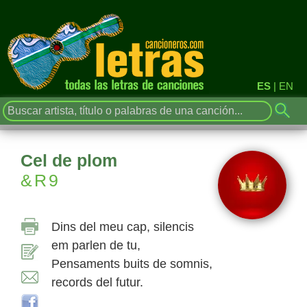
ES
|
EN
Cel de plom
&R9
Dins del meu cap, silencis
em parlen de tu,
Pensaments buits de somnis,
records del futur.