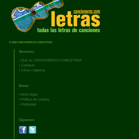
© 2026 CANCIONEROS.COM/LETRAS
Nosotros
•
Qué es CANCIONEROS.COM/LETRAS
•
Contacto
•
Cómo colaborar
Notas
•
Aviso legal
•
Política de cookies
•
Publicidad
Síguenos