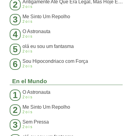
Antigamente Até Que Era Legal, Mas Hoje Em Dia Perdeu a Graça
2
2ois
Me Sinto Um Repolho
3
2ois
O Astronauta
4
2ois
olá eu sou um fantasma
5
2ois
Sou Hipocondriaco com Força
6
2ois
En el Mundo
O Astronauta
1
2ois
Me Sinto Um Repolho
2
2ois
Sem Pressa
3
2ois