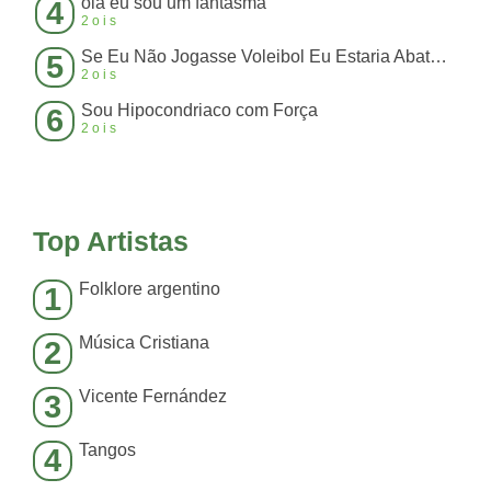
olá eu sou um fantasma
4
2ois
Se Eu Não Jogasse Voleibol Eu Estaria Abatendo Boi
5
2ois
Sou Hipocondriaco com Força
6
2ois
Top Artistas
Folklore argentino
1
Música Cristiana
2
Vicente Fernández
3
Tangos
4