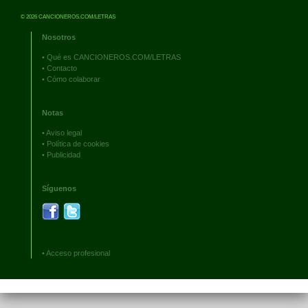
© 2026 CANCIONEROS.COM/LETRAS
Nosotros
•
Qué es CANCIONEROS.COM/LETRAS
•
Contacto
•
Cómo colaborar
Notas
•
Aviso legal
•
Política de cookies
•
Publicidad
Síguenos
•
Acceso profesional