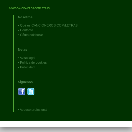
© 2026 CANCIONEROS.COM/LETRAS
Nosotros
•
Qué es CANCIONEROS.COM/LETRAS
•
Contacto
•
Cómo colaborar
Notas
•
Aviso legal
•
Política de cookies
•
Publicidad
Síguenos
•
Acceso profesional