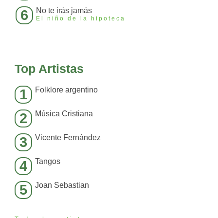
No te irás jamás
6
El niño de la hipoteca
Top Artistas
Folklore argentino
1
Música Cristiana
2
Vicente Fernández
3
Tangos
4
Joan Sebastian
5