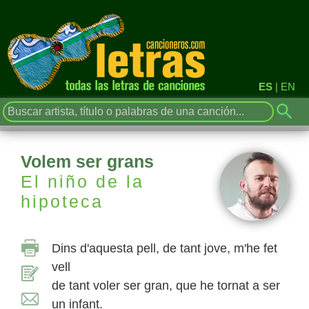
ES
|
EN
Volem ser grans
El niño de la
hipoteca
Dins d'aquesta pell, de tant jove, m'he fet
vell
de tant voler ser gran, que he tornat a ser
un infant.